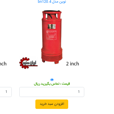
نوین مدل bn120.4
قیمت : تماس بگیرید ریال
افزودن سبد خرید