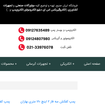
فروشگاه ایران صنیع; تهیه و توضیع کلیه
موتورآلات صنعتی
و
تجهیزات
کشاورزی
(
الکتروگیربکس اس ای دبلیو
،
الکتروموتور
،
الکتروپمپ
و...)
صفحه اصلی
الکتریکی
تجهیزات آبرسانی
محصولات د
پمپ کفکش سه فاز ۲ اینچ ۱۲۰ متری بهاران