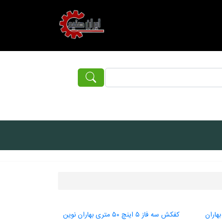
ینچ ۶۰ متری بهاران
کفکش سه فاز ۵ اینچ ۵۰ متری بهاران نوین